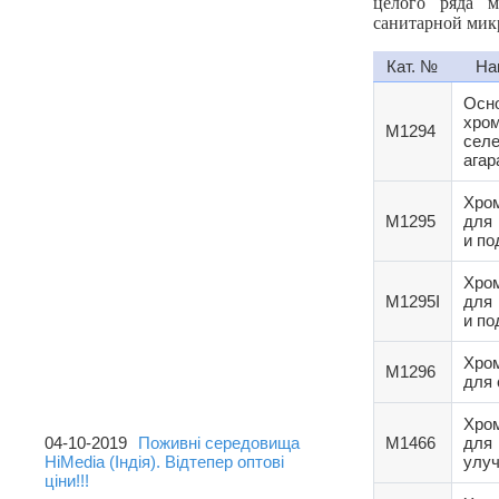
целого ряда м
санитарной мик
Головна
Кат. №
На
About us
Осн
Каталог
хром
M1294
Контакти
селе
ага
Гостьова книга
Хром
Корисна інформація
M1295
для
и по
Хром
M1295I
для
и по
Хром
M1296
для
ОСТАННІ НОВИНИ
Хром
04-10-2019
Поживні середовища
M1466
для
HiMedia (Індія). Відтепер оптові
улу
ціни!!!