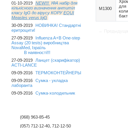
Хром
01-10-2019
NEW!!!
ІФА набір для
для
кількісного визначення антитіл
M1300
кол
класу IgG до вірусу КОРУ
EQUI
бакт
Measles verus IgG
30-09-2019
НОВИНКА! Стандартні
еритроцити!
← Предыдуща
27-09-2019
Influenza A+B One-step
Assay (20 tests) виробництва
NovaMed, Ізраїль
В наявності!!!
27-09-2019
Ланцет (скарифікатор)
ACTI-LANCE
09-09-2016
ТЕРМОКОНТЕЙНЕРЫ
09-09-2016
Сумка - укладка
лаборанта
09-09-2016
Сумка-холодильник
НАШІ КОНТАКТИ
(068) 963-85-45
(057) 712-12-40, 712-12-50