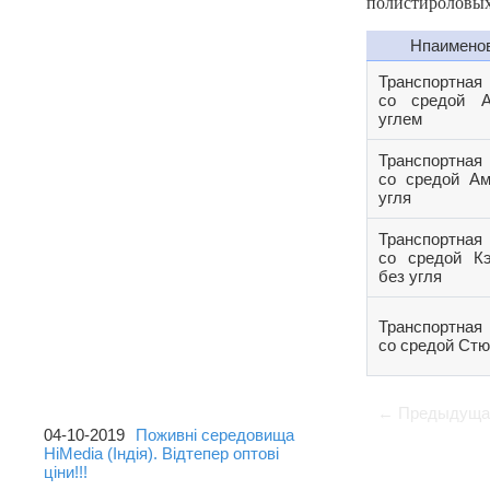
полистироловых 
Головна
Нпаимено
About us
Транспортная
со средой 
Каталог
углем
Контакти
Транспортная
Гостьова книга
со средой Ам
угля
Корисна інформація
Транспортная
со средой Кэ
без угля
Транспортная
со средой Стю
ОСТАННІ НОВИНИ
← Предыдуща
04-10-2019
Поживні середовища
HiMedia (Індія). Відтепер оптові
ціни!!!